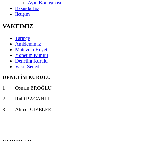
Ayın Konuşması
Basında Biz
İletişim
VAKFIMIZ
Tarihçe
Amblemimiz
Mütevelli Heyeti
Yönetim Kurulu
Denetim Kurulu
Vakıf Senedi
DENETİM KURULU
1 Osman EROĞLU
2 Ruhi BACANLI
3 Ahmet CİVELEK