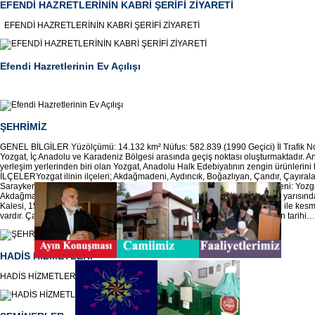
EFENDİ HAZRETLERİNİN KABRİ ŞERİFİ ZİYARETİ
EFENDİ HAZRETLERİNİN KABRİ ŞERİFİ ZİYARETİ
Efendi Hazretlerinin Ev Açılışı
ŞEHRİMİZ
GENEL BİLGİLER Yüzölçümü: 14.132 km² Nüfus: 582.839 (1990 Geçici) İl Trafik N
Yozgat, İç Anadolu ve Karadeniz Bölgesi arasında geçiş noktası oluşturmaktadır. A
yerleşim yerlerinden biri olan Yozgat, Anadolu Halk Edebiyatının zengin ürünlerini 
İLÇELERYozgat ilinin ilçeleri; Akdağmadeni, Aydıncık, Boğazlıyan, Çandır, Çayıral
Saraykent, Sarıkaya, Sorgun, Şefaatli, Yenifakılı ve Yerköy’dür. Akdağmadeni: Yozga
Akdağmadeni ve köylerinde yer alan tarihi eserler arasında 13. yüzyılın ilk yarısın
Kalesi, 15. yüzyıla tarihlenen Ali Çelebi Türbesi ve Mahmut Çelebi Türbesi ile kesme
vardır. Çayıralan: Yozgat’ın güneydoğusunda yer alır. Çayıralan’da yer alan tarihi…
HADİS HİZMETLERİ
HADİS HİZMETLERİ